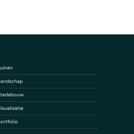
uinen
Landschap
Stedebouw
isualisatie
ortfolio