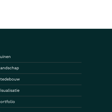
uinen
Landschap
Stedebouw
isualisatie
ortfolio