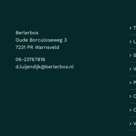
T
Berlerbos
Oude Borculoseweg 3
7231 PR Warnsveld
06-23767816
d.luijendijk@berlerbos.nl
V
P
O