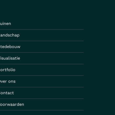
uinen
Landschap
Stedebouw
isualisatie
ortfolio
ver ons
Contact
Voorwaarden