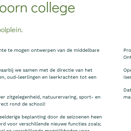
oorn college
olplein.
mte te mogen ontwerpen van de middelbare
Pr
Ont
waarbij we samen met de directie van het
Op
en, oud-leerlingen en leerkrachten tot een
Ise
Da
r zitgelegenheid, natuurervaring, sport- en
maa
rect rond de school!
eelderige beplanting door de seizoenen heen
d voor verschillende nieuwe functies zoals;
bal en verschillende mogelijkheden voor