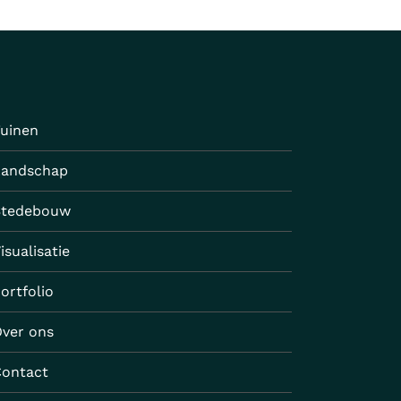
uinen
Landschap
Stedebouw
isualisatie
ortfolio
ver ons
Contact