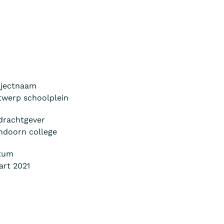
ojectnaam
werp schoolplein
drachtgever
ndoorn college
tum
rt 2021