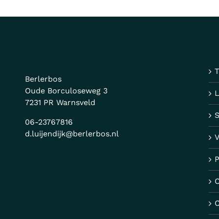
T
Berlerbos
Oude Borculoseweg 3
7231 PR Warnsveld
06-23767816
d.luijendijk@berlerbos.nl
V
P
O